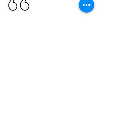
僕自身マッサージなど
のケアは受けたりする
のですが、「関節のみ
のアプローチで動きの
違いを実感する」とい
うことに対してどう変
わるのだろう…という
気持ちがあったのです
が、受けてみて驚きま
した！