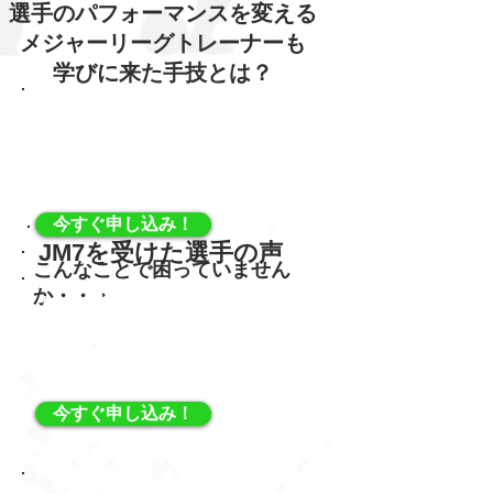
選手のパフォーマンスを変える
メジャーリーグトレーナーも
学びに来た手技とは？
トップアスリートを見てい
る現役トレーナー舟橋立二
が直接指導！
今すぐ申し込み！
​JM7を受けた選手の声
こんなことで困っていません
か・・・
トップアスリートを見てい
る現役トレーナー舟橋立二
が直接指導！
今すぐ申し込み！