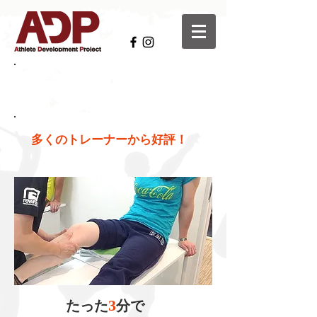
​関節モビリゼーションアプローチ
JM7-LOWER4
多くのトレーナーから好評！
3
たった
分で