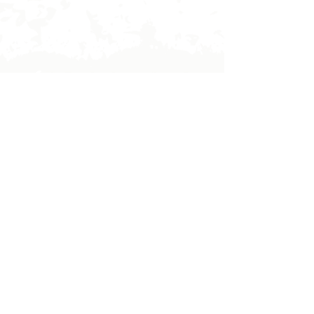
​✔︎
​✔︎
​✔︎
​✔︎
筋肉をほぐしても機能改善しな
い・・・
​チームで時間ない中何をすれば
良いかわからない・・・
「関節運動学」を聞いたことが
なく、関節にアプローチ出来な
い・・・
試合数分前の選手の訴えに対応