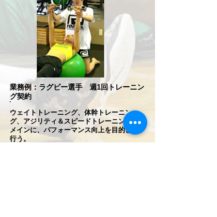
業務例：ラグビー選手 週1回トレーニン
グ契約
ウェイトトレーニング、体幹トレーニン
グ、アジリティ＆スピードトレーニングを
メインに、パフォーマンス向上を目的とし
行う。
【オフシーズン】
姿勢チェック、３PE（競技前筋骨格評
価）、試合でのビデオ分析にて、改善点や向
上点を話し合う。
その際に、選手の希望（どういったプレイを
伸ばしたいか）をヒアリング
【トレーニング開始】