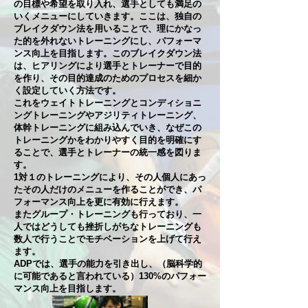
の目標や希望を取り入れ、選手としても満足の
いくメニューにしていきます。ここは、独自の
ブレイクダウン法を用いることで、理にかなっ
た的を外れないトレーニングにし、パフォーマ
ンス向上を目指します。このブレイクダウン法
は、ヒアリングにより選手とトレーナーで目的
を作り、その目的達成のためのプロセスを細か
く設定していく方法です。
これをウェイトトレーニングとコンディショニ
ングトレーニングやアジリティトレーニング、
体幹トレーニングに組み込んでいき、なぜこの
トレーニングかをわかりやすく目的を明確にす
ることで、選手とトレーナーの統一感を図りま
す。
1対１のトレーニングにより、その人個人にあっ
たその人だけのメニューを作ることができ、パ
フォーマンス向上を更に有効に行えます。
またグループ・トレーニングも行っており、一
人ではどうしても挫折しがちなトレーニングも
数人で行うことでモチベーションを上げて行え
ます。
ADPでは、選手の能力を引き出し、（脳科学的
に可能であると言われている）130%のパフォー
マンス向上を目指します。