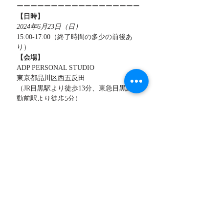
ーーーーーーーーーーーーーーーーーー
【日時】
2024年6月23日（日）
15:00-17:00（終了時間の多少の前後あ
り）
【会場】
ADP PERSONAL STUDIO
東京都品川区西五反田
（JR目黒駅より徒歩13分、東急目黒線不
動前駅より徒歩5分）
【参加費】
 9,500円（税込・別途手数料）
【定員】
各日程　8名
【キャンセルポリシー】
一度お申し込み完了されましたら、いか
なる理由を持ってもキャンセル
による返金は致しませんのでご了承くだ
さい。
【参加への流れ】
お申込み後、ご記入されましたメールア