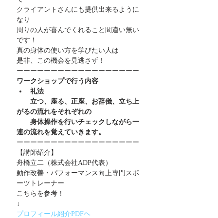
クライアントさんにも提供出来るように
なり
周りの人が喜んでくれること間違い無い
です！
真の身体の使い方を学びたい人は
是非、この機会を見逃さず！
ーーーーーーーーーーーーーーーーーー
ワークショップで行う内容
礼法
　　立つ、座る、正座、お辞儀、立ち上
がるの流れをそれぞれの
　　身体操作を行いチェックしながら一
連の流れを覚えていきます。
ーーーーーーーーーーーーーーーーーー
【講師紹介】
舟橋立二（株式会社ADP代表）
動作改善・パフォーマンス向上専門スポ
ーツトレーナー
こちらを参考！
↓
プロフィール紹介PDFヘ