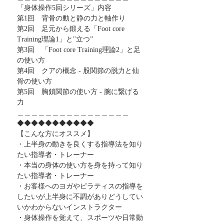
「身体操作5回シリーズ」内容
第1回　背骨の動と静の力と軸作り
第2回　足元から鍛える「Foot core 
Training理論1」と"立つ”
第3回　「Foot core Training理論2」と足
の使い方
第4回　クアの概念 - 股関節の脱力と仙
骨の使い方
第5回　胸鎖関節の使い方 - 腕に繋げる
力
＿＿＿＿＿＿＿＿＿＿＿＿＿＿＿＿
◆◆◆◆◆◆◆◆◆◆◆
【こんな方にオススメ】
・上半身の動きを良くする指導法を知り
たい指導者・トレーナー
・本当の身体の使い方を身を持って知り
たい指導者・トレーナー
・お客様へのヨガやピラティスの指導を
したいが上半身に不調がありどうしてい
いかわからないインストラクター
・身体操作を覚えて、スポーツや日常動