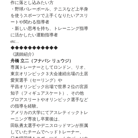
作に落とし込みたい方
・野球バレーボール、テニスなど上半身
を使うスポーツで上手くなりたいアスリ
ートや関わる指導者
・新しい思考を持ち、トレーニング指導
に活かしたい運動指導者
etc...
◆◆◆◆◆◆◆◆◆◆◆
《講師紹介》
舟橋 立二（フナバシ リュウジ）
専属トレーナーとしてロンドン、リオ、
東京オリンピック３大会連続出場の土居
愛実選手（セーリング）や
平昌オリンピック出場で世界２位の宮原
知子（フィギュアスケート）、その他
プロアスリートやオリンピック選手など
の指導を経験。
アメリカの大学にてアスレティックトレ
ーニング専攻し卒業後は、
田臥勇太選手やデニスロッドマンが所属
していたチームでヘッドトレーナー、