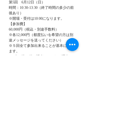
第5回　6月12日（日）
時間：10:30-13:30（終了時間の多少の前
後あり）
※開場・受付は10:00になります。
【参加費】
60,000円（税込・別途手数料）
※各12,000円（都度払いを希望の方は別
途メッセージを送ってください）
※５回全て参加出来ることが基本になり
ます。
※  申し込み後の返金はいかなる理由で
もお受け出来ません。
【定員】
12名
【会場】
有楽町スタジオ（JR有楽町駅より徒歩2
分）
東京都千代田区有楽町1-12-1
【参加への流れ】
お申込み後、ご記入されましたメールア
ドレスに申し込み完了の送られてきま