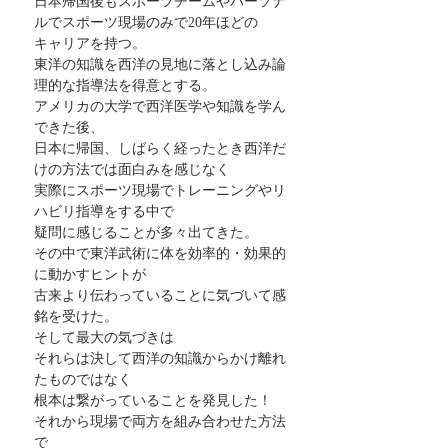
日本帰国後もスポーツチームやパーソナ
ルでスポーツ現場のみで20年ほどの
キャリアを持つ。
東洋の知識を西洋の見地に落とし込み論
理的な指導法を得意とする。
アメリカの大学で西洋医学や知識を学ん
できた後、
日本に帰国、しばらく経ったとき西洋だ
けの方法では面白みを感じなく
実際にスポーツ現場でトレーニングやリ
ハビリ指導をする中で
疑問に感じることが多々出てきた。
その中で東洋武術に体を効率的・効果的
に動かすヒントが
古来より伝わっていることに気づいて感
銘を受けた。
そして最大の気づきは
それらは決して西洋の知識からかけ離れ
たものではなく
根本は繋がっていることを発見した！
それから現場で両方を組み合わせた方法
で