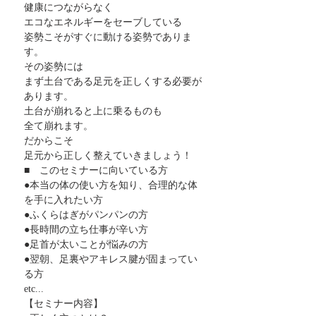
健康につながらなく
エコなエネルギーをセーブしている
姿勢こそがすぐに動ける姿勢でありま
す。
その姿勢には
まず土台である足元を正しくする必要が
あります。
土台が崩れると上に乗るものも
全て崩れます。
だからこそ
足元から正しく整えていきましょう！
■　このセミナーに向いている方
●本当の体の使い方を知り、合理的な体
を手に入れたい方
●ふくらはぎがパンパンの方
●長時間の立ち仕事が辛い方
●足首が太いことが悩みの方
●翌朝、足裏やアキレス腱が固まってい
る方
etc...
【セミナー内容】