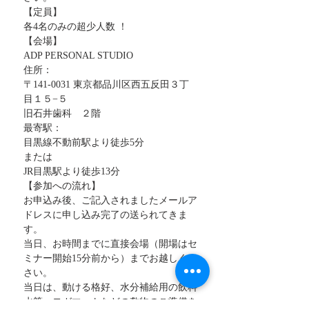
【定員】
各4名のみの超少人数 ！
【会場】
ADP PERSONAL STUDIO
住所：
〒141-0031 東京都品川区西五反田３丁
目１５−５
旧石井歯科　２階
最寄駅：
目黒線不動前駅より徒歩5分
または
JR目黒駅より徒歩13分
【参加への流れ】
お申込み後、ご記入されましたメールア
ドレスに申し込み完了の送られてきま
す。
当日、お時間までに直接会場（開場はセ
ミナー開始15分前から）までお越しくだ
さい。
当日は、動ける格好、水分補給用の飲料
水等、ヨガマットなどの敷物のご準備を