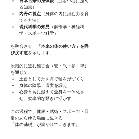
日本古来の身体観
（肚を中心に据え
る知恵）
内丹の視点
（身体の内に潜む力を育
てる方法）
現代科学の知見
（解剖学・神経科
学・スポーツ科学）
を融合させ、
「本来の体の使い方」を呼
び戻す道
を示します。
段階的に進む稽古会（壱・弐・参・肆）
を通じて、
土台として丹を育て軸を形づくり
身体の陰陽、虚実を調え
心身ともに鍛えて全身を一体化さ
せ、効率的な動きに活かす
この過程で、健康・武術・スポーツ・日
常のあらゆる場面に生きる
「体の基礎」が築かれていきます。
＿＿＿＿＿＿＿＿＿＿＿＿＿＿＿＿＿＿