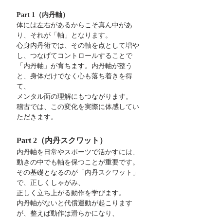
Part 1（内丹軸）
体には左右があるからこそ真ん中があ
り、それが「軸」となります。
心身内丹術では、その軸を点として増や
し、つなげてコントロールすることで
「内丹軸」が育ちます。内丹軸が整う
と、身体だけでなく心も落ち着きを得
て、
メンタル面の理解にもつながります。
稽古では、この変化を実際に体感してい
ただきます。
Part 2（内丹スクワット）
内丹軸を日常やスポーツで活かすには、
動きの中でも軸を保つことが重要です。
その基礎となるのが「内丹スクワット」
で、正しくしゃがみ、
正しく立ち上がる動作を学びます。
内丹軸がないと代償運動が起こります
が、整えば動作は滑らかになり、