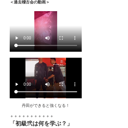
＜過去稽古会の動画＞
丹田ができると強くなる！
＋＋＋＋＋＋＋＋＋＋＋
「初級弐は何を学ぶ？」