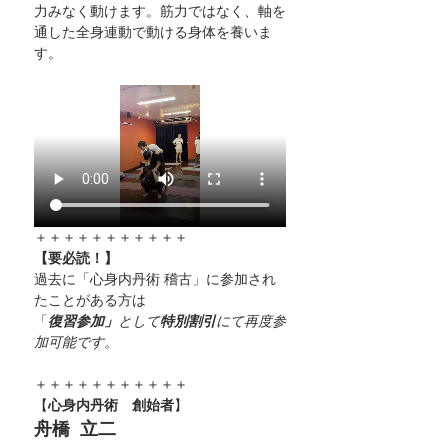
力みなく動けます。筋力ではなく、軸を
通した全身連動で動ける身体を養いま
す。
＋＋＋＋＋＋＋＋＋＋＋
【要必読！】
過去に「心身内丹術 稽古」に参加され
たことがある方は
「
復習参加」
として
特別割引
にて再度参
加可能です。
＋＋＋＋＋＋＋＋＋＋＋
【
心身内丹術　創始者
】
舟橋  立二