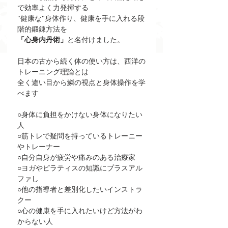
で効率よく力発揮する
"健康な"身体作り、健康を手に入れる段
階的鍛錬方法を
「心身内丹術」
と名付けました。
日本の古から続く体の使い方は、西洋の
トレーニング理論とは
全く違い目から鱗の視点と身体操作を学
べます
○身体に負担をかけない身体になりたい
人
○筋トレで疑問を持っているトレーニー
やトレーナー
○自分自身が疲労や痛みのある治療家
○ヨガやピラティスの知識にプラスアル
ファし
○他の指導者と差別化したいインストラ
クー
○心の健康を手に入れたいけど方法がわ
からない人