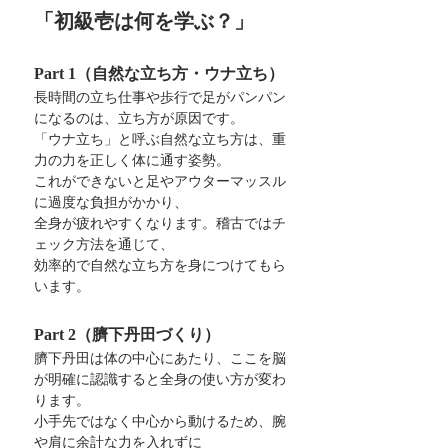
「初級壱は何を学ぶ？」
Part 1（自然な立ち方・ウナ立ち）
長時間の立ち仕事や歩行で足がパンパン
になるのは、立ち方が原因です。
「ウナ立ち」と呼ぶ自然な立ち方は、重
力の力を正しく体に通す姿勢。
これができないと足やアウターマッスル
に過度な負担がかかり、
全身が疲れやすくなります。稽古ではチ
ェック方法を通じて、
効率的で自然な立ち方を身につけてもら
います。
Part 2（臍下丹田づくり）
臍下丹田は体の中心にあたり、ここを脳
が明確に認識すると全身の使い方が変わ
ります。
小手先ではなく中心から動けるため、腕
や肩に余計な力を入れずに