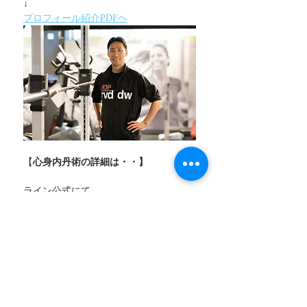
↓
プロフィール紹介PDFヘ
【
心身内丹術の詳細は・・】
ライン公式にて
より内丹について詳しく学べ
あなたの丹田タイプがわかる診断や無料
音声動画などがGetできます！
ないたん君がおくる「心身内丹術ラボ
🌱」ご登録はこちらから
↓
https://lin.ee/qhesYap