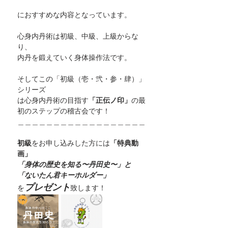
におすすめな内容となっています。
心身内丹術は初級、中級、上級からな
り、
内丹を鍛えていく身体操作法です。
そしてこの「初級（壱・弐・参・肆）」
シリーズ
は心身内丹術の目指す
「正伝ノ印」
の最
初のステップの稽古会です！
＿＿＿＿＿＿＿＿＿＿＿＿＿＿＿＿＿＿
初級
をお申し込みした方には
「特典動
画」
「身体の歴史を知る〜丹田史〜」と
「ないたん君キーホルダー」
プレゼント
を
致します！