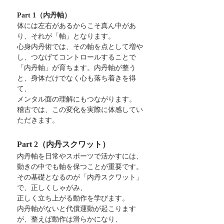
Part 1（内丹軸）
体には左右があるからこそ真ん中があ
り、それが「軸」となります。
心身内丹術では、その軸を点として増や
し、つなげてコントロールすることで
「内丹軸」が育ちます。内丹軸が整う
と、身体だけでなく心も落ち着きを得
て、
メンタル面の理解にもつながります。
稽古では、この変化を実際に体感してい
ただきます。
Part 2（内丹スクワット）
内丹軸を日常やスポーツで活かすには、
動きの中でも軸を保つことが重要です。
その基礎となるのが「内丹スクワット」
で、正しくしゃがみ、
正しく立ち上がる動作を学びます。
内丹軸がないと代償運動が起こります
が、整えば動作は滑らかになり、