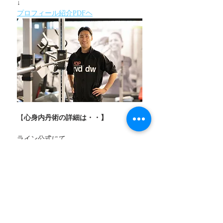
↓
プロフィール紹介PDFヘ
【
心身内丹術の詳細は・・】
ライン公式にて
より内丹について詳しく学べ
あなたの丹田タイプがわかる診断や無料
音声動画などがGetできます！
ないたん君がおくる「心身内丹術ラボ
🌱」ご登録はこちらから
↓
https://lin.ee/qhesYap