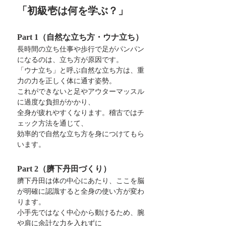
「初級壱は何を学ぶ？」
Part 1（自然な立ち方・ウナ立ち）
長時間の立ち仕事や歩行で足がパンパン
になるのは、立ち方が原因です。
「ウナ立ち」と呼ぶ自然な立ち方は、重
力の力を正しく体に通す姿勢。
これができないと足やアウターマッスル
に過度な負担がかかり、
全身が疲れやすくなります。稽古ではチ
ェック方法を通じて、
効率的で自然な立ち方を身につけてもら
います。
Part 2（臍下丹田づくり）
臍下丹田は体の中心にあたり、ここを脳
が明確に認識すると全身の使い方が変わ
ります。
小手先ではなく中心から動けるため、腕
や肩に余計な力を入れずに