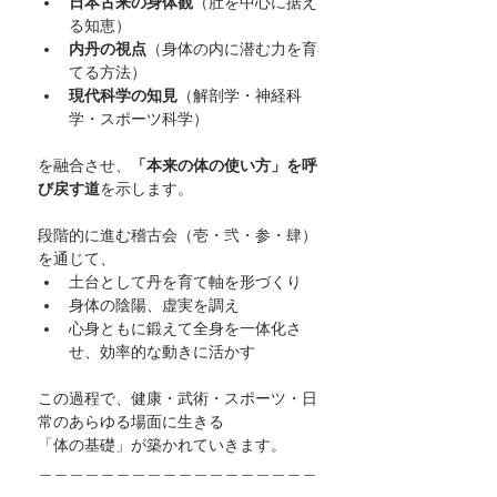
日本古来の身体観
（肚を中心に据え
る知恵）
内丹の視点
（身体の内に潜む力を育
てる方法）
現代科学の知見
（解剖学・神経科
学・スポーツ科学）
を融合させ、
「本来の体の使い方」を呼
び戻す道
を示します。
段階的に進む稽古会（壱・弐・参・肆）
を通じて、
土台として丹を育て軸を形づくり
身体の陰陽、虚実を調え
心身ともに鍛えて全身を一体化さ
せ、効率的な動きに活かす
この過程で、健康・武術・スポーツ・日
常のあらゆる場面に生きる
「体の基礎」が築かれていきます。
＿＿＿＿＿＿＿＿＿＿＿＿＿＿＿＿＿＿