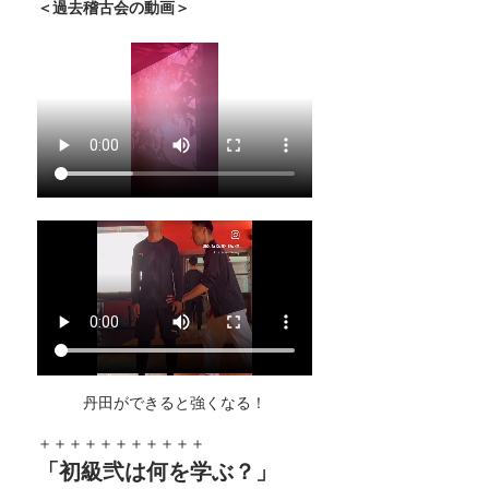
＜過去稽古会の動画＞
丹田ができると強くなる！
＋＋＋＋＋＋＋＋＋＋＋
「初級弐は何を学ぶ？」