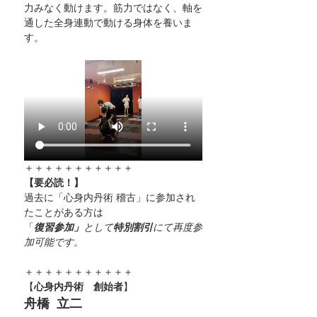
力みなく動けます。筋力ではなく、軸を
通した全身連動で動ける身体を養いま
す。
＋＋＋＋＋＋＋＋＋＋＋
【要必読！】
過去に「心身内丹術 稽古」に参加され
たことがある方は
「
復習参加」
として
特別割引
にて再度参
加可能です。
＋＋＋＋＋＋＋＋＋＋＋
【
心身内丹術　創始者
】
舟橋  立二