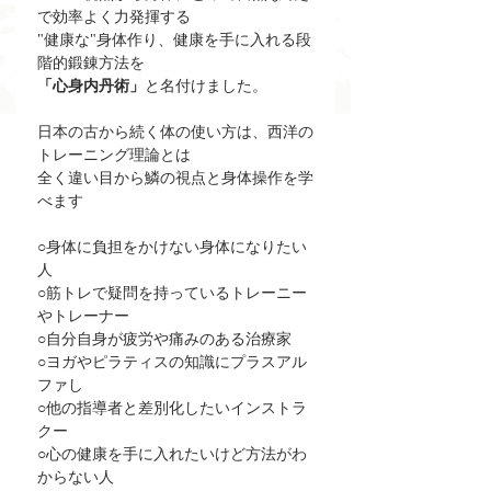
で効率よく力発揮する
"健康な"身体作り、健康を手に入れる段
階的鍛錬方法を
「心身内丹術」
と名付けました。
日本の古から続く体の使い方は、西洋の
トレーニング理論とは
全く違い目から鱗の視点と身体操作を学
べます
○身体に負担をかけない身体になりたい
人
○筋トレで疑問を持っているトレーニー
やトレーナー
○自分自身が疲労や痛みのある治療家
○ヨガやピラティスの知識にプラスアル
ファし
○他の指導者と差別化したいインストラ
クー
○心の健康を手に入れたいけど方法がわ
からない人