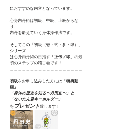
におすすめな内容となっています。
心身内丹術は初級、中級、上級からな
り、
内丹を鍛えていく身体操作法です。
そしてこの「初級（壱・弐・参・肆）」
シリーズ
は心身内丹術の目指す
「正伝ノ印」
の最
初のステップの稽古会です！
＿＿＿＿＿＿＿＿＿＿＿＿＿＿＿＿＿＿
初級
をお申し込みした方には
「特典動
画」
「身体の歴史を知る〜丹田史〜」と
「ないたん君キーホルダー」
プレゼント
を
致します！