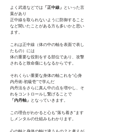
よく武道などでは
「正中線」
といった言
葉があり
正中線を取られないように防御すること
など聞いたことがある方も多いかと思い
ます。
これは正中線（体の中の軸を表面で表し
たもの）には
体の重要な役割をする部位であり、攻撃
されると致命傷にもなるからです。
それくらい重要な身体の軸これを“心身
内丹術-初級壱”で学んだ
内丹法をさらに真ん中の点を増やし、そ
れをコントロールし繋げることで
「内丹軸」
となっていきます。
この理合がわかると心も”落ち着き”ます
しメンタルの仕組みもわかります。
心の軸と身体の軸は違うもの？と考えが