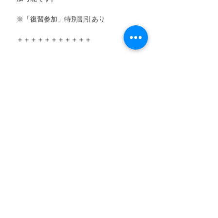
※「復習参加」特別割引あり
＋＋＋＋＋＋＋＋＋＋＋
【講師紹介】
舟橋立二（株式会社ADP代表）
動作改善・パフォーマンス向上専門スポ
ーツトレーナー
こちらを参考！
↓
プロフィール紹介PDFヘ
ーーーーーーーーーーーーーーーーーー
ワークショップで行う内容（まとめ）
《第一部 - 初級壱》
⚫︎ ウナ立ち
⚫︎ 臍下丹田