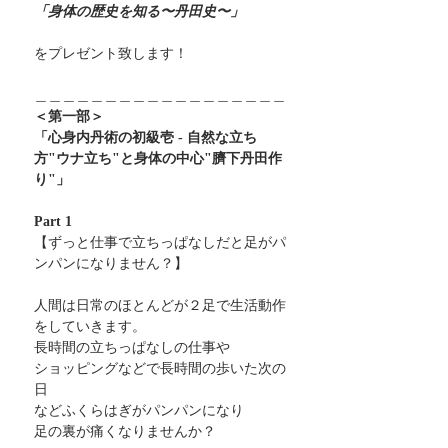
「身体の歴史を知る〜丹田史〜」
をプレゼント致します！
＿＿＿＿＿＿＿＿＿＿＿＿＿＿＿＿＿＿
＜第一部＞
「心身内丹術の初級壱 - 自然な立ち
方"ウナ立ち"と身体の中心"臍下丹田作
り"」
Part 1
【ずっと仕事で立ちっぱなしだと足がパ
ンパンになりません？】
人間は日常のほとんどが２足で生活動作
をしていきます。
長時間の立ちっぱなしの仕事や
ショッピングなどで長時間の歩いた次の
日
などふくらはぎがパンパンになり
足の裏が痛くなりませんか？