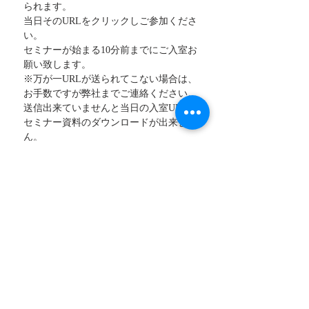
られます。
当日そのURLをクリックしご参加くださ
い。
セミナーが始まる10分前までにご入室お
願い致します。
※万が一URLが送られてこない場合は、
お手数ですが弊社までご連絡ください。
送信出来ていませんと当日の入室URLや
セミナー資料のダウンロードが出来ませ
ん。
■ 注意事項
本セミナーは、ZOOMによるオンライン
セミナー（座学と実技）になります。
動ける格好と１畳ほどの十分なスペース
をご用意ください。
トレーニング中の体調不良・怪我・器物
破損などの責任は負いかねます。
また参加には顔出し（カメラオン）と本
名が必須となります。
本セミナーの著作権は全て株式会社ADP
のものとし、録音・録画を硬く禁じてお