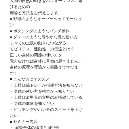
人間の自然の動きをパフォーマンスに繋
げるための
理論と方法をお伝えします。
● 野球のようなオーバーヘッドモーショ
ン
● ボクシングのようなパンチ動作
● ダンスのような滑やかな腕の使い方
すべての上肢の動きにつながる
モビリティ、連動性、力伝達とは？
正しい身体の関節の使い方を
覚えなければ身体に革命は起きません。
身体の原理を理論から実践まで学びま
す！
■ こんな方にオススメ
・上肢は筋トレしか指導方法を知らない
・身体の使い方を根本から知りたい
・上肢は肩甲骨の立甲のみ指導している
・身体の健康を知りたい
・ピッチングやパンチのスピードを上げ
たい
■ セミナー内容
・ 肩複合体の構造と肩甲帯