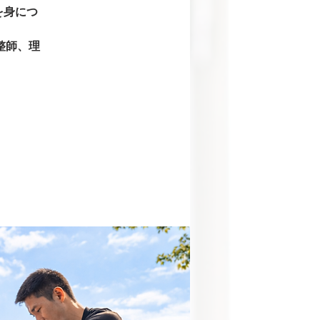
を身につ
整師、理