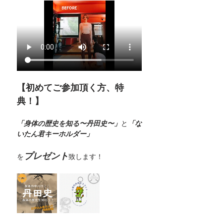
【初めてご参加頂く方、特
典！】
「身体の歴史を知る〜丹田史〜」
と
「な
いたん君キーホルダー」
プレゼント
を
致します！