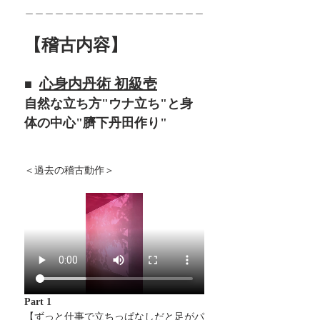
＿＿＿＿＿＿＿＿＿＿＿＿＿＿＿＿＿＿
【稽古内容】
心身内丹術 初級壱
■  
自然な立ち方"ウナ立ち"と身
体の中心"臍下丹田作り"
＜過去の稽古動作＞
Part 1
【ずっと仕事で立ちっぱなしだと足がパ