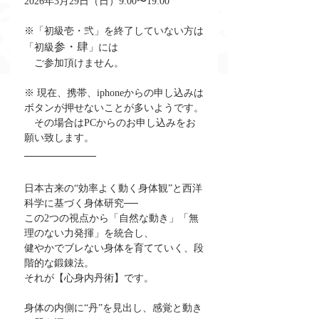
2026年3月29日（日）9:00〜19:00
※「初級壱・弐」を終了していない方は
参・肆
「初級
」には
　ご参加頂けません。
※ 現在、携帯、iphoneからの申し込みは
ボタンが押せないことが多いようです。
　その場合はPCからのお申し込みをお
願い致します。
日本古来の“効率よく動く身体観”と西洋
科学に基づく身体研究──
この2つの視点から「自然な動き」「無
理のない力発揮」を統合し、
健やかでブレない身体を育てていく、段
階的な鍛錬法。
それが【心身内丹術】です。
身体の内側に“丹”を見出し、感覚と動き