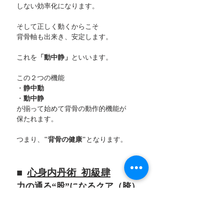
しない効率化になります。
そして正しく動くからこそ
背骨軸も出来き、安定します。
これを
「動中静」
といいます。
この２つの機能
・
静中動
・
動中静
が揃って始めて背骨の動作的機能が
保たれます。
つまり、
"背骨の健康"
となります。
■  
心身内丹術  初級肆
力の通る“股”になるクア（胯）
の獲得