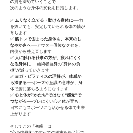
の質を深めていくことで、
次のような身体の変化を目指します。
✅ 
ムリなく立てる・動ける身体に
──力
を抜いても、安定していられる体の軸が
育ちます
✅ 
筋トレで固まった身体を、本来のし
なやかさへ
──アウター優位なクセを、
内側から整え直します
✅ 
人に触れる仕事の方が、疲れにくく
なる身体に
──施術者自身の“身体の負
担”が減っていきます
✅ 
ヨガ・ピラティスの理解が、体感か
ら深まる
──ポーズや意識の意味が、身
体で腑に落ちるようになります
✅ 
心と体が“かたち”ではなく“感覚”で
つながる
──ブレにくい心と体が育ち、
日常にもスポーツにも活かせる体で出来
上がります
そしてこの「初級」は
"心身内丹術"のすべての稽古を終了証で