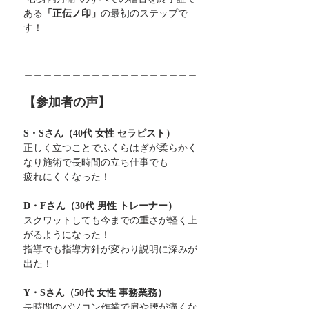
ある
「正伝ノ印」
の最初のステップで
す！
＿＿＿＿＿＿＿＿＿＿＿＿＿＿＿＿＿＿
【参加者の声】
S・Sさん（40代 女性 セラピスト）
正しく立つことでふくらはぎが柔らかく
なり施術で長時間の立ち仕事でも
疲れにくくなった！
D・Fさん（30代 男性 トレーナー）
スクワットしても今までの重さが軽く上
がるようになった！
指導でも指導方針が変わり説明に深みが
出た！
Y・Sさん（50代 女性 事務業務）
長時間のパソコン作業で肩や腰が痛くな