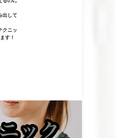
えるのに
み出して
テクニッ
ます！