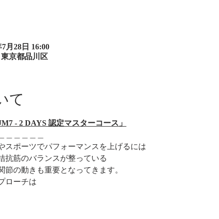
年7月28日 16:00
O, 東京都品川区
いて
 - 2 DAYS 認定マスターコース」
＿＿＿＿＿＿
やスポーツでパフォーマンスを上げるには
拮抗筋のバランスが整っている
関節の動きも重要となってきます。
プローチは