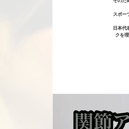
そのた
スポー
日本代
クを理